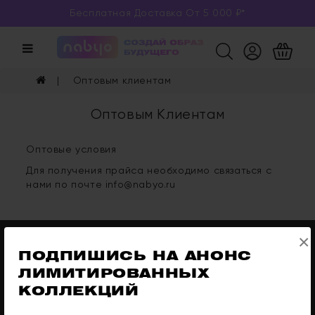
Бесплатная Доставка От 5 000 ₽*
Категории
Каталог
Оптовым клиентам
Глаза
Оптовым Клиентам
Ногти
Оптовые условия
Губы
Для получения прайса необходимо связаться с
нами по почте info@nabyo.ru
Уход
Арома
×
ПОДПИШИСЬ НА АНОНС 
Мерч
ЛИМИТИРОВАННЫХ 
КОЛЛЕКЦИЙ
Контакты