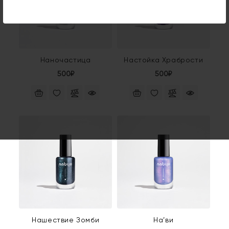
Наночастица
Настойка Храбрости
500₽
500₽
Нашествие Зомби
На’ви