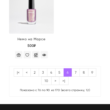
Немо на Марсе
500₽
|<
<
2
3
4
5
6
7
8
9
10
>
>|
Показано с 76 по 90 из 170 (всего страниц: 12)