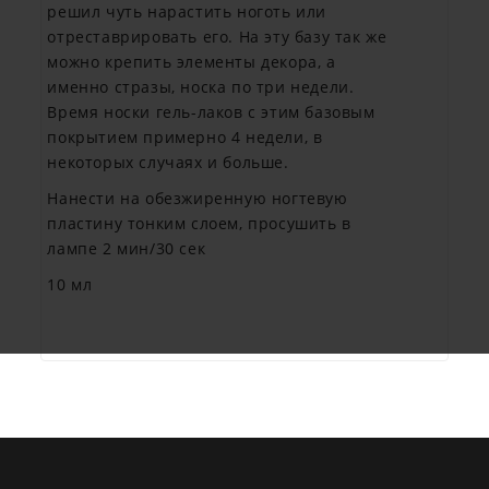
решил чуть нарастить ноготь или
отреставрировать его. На эту базу так же
можно крепить элементы декора, а
именно стразы, носка по три недели.
Время носки гель-лаков с этим базовым
покрытием примерно 4 недели, в
некоторых случаях и больше.
Нанести на обезжиренную ногтевую
пластину тонким слоем, просушить в
лампе 2 мин/30 сек
10 мл