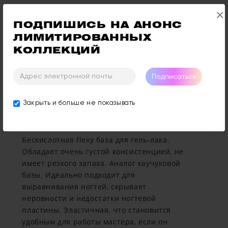
×
ПОДПИШИСЬ НА АНОНС 
Купить
ЛИМИТИРОВАННЫХ 
КОЛЛЕКЦИЙ
Отзывы: 0
Оставить Отзыв
Подписаться
Закрыть и больше не показывать
Описание
Отзывы (0)
Бескислотная flexy база для гель-лака.
Обладает очень густой консистенцией, не
имеет резкого запаха. Аналог каучуковой
базы. Идеально подходит для
выравнивания ногтей, скрывает
неровности и недостатки ногтевой
пластины. Эластичная, что становится
удобным для работы мастера, если он