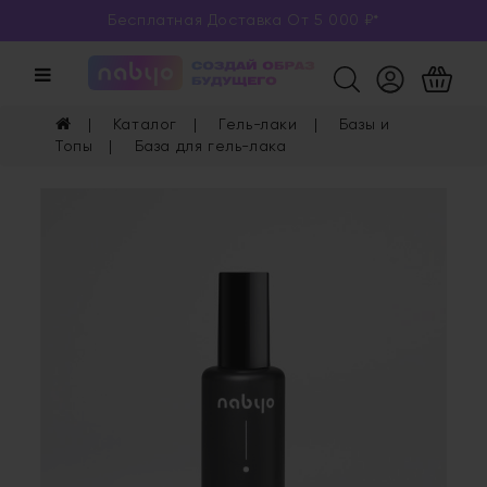
Бесплатная Доставка От 5 000 ₽*
Категории
Каталог
Каталог
Гель-лаки
Базы и
Глаза
Топы
База для гель-лака
Ногти
Губы
Уход
Арома
Мерч