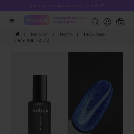
Бесплатная Доставка От 5 000 ₽*
Категории
Каталог
Каталог
Ногти
Гель-лаки
Глаза
Гель-лак R2-D2
Ногти
Губы
Уход
Арома
Мерч