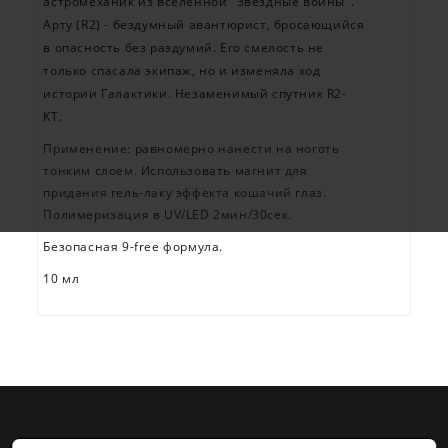
астромеханик из вселенной "Звездные войны".
Арту (R2) - бездумный авантюрист, бросающийся
в опасность без раздумий. Его смелость не
только спасала экипаж, но и изменяла ход
истории Галактики. Незаменимый спутник R2-
KT.
Применение: равномерно нанести на ноготь
тонким слоем. Использовать магнит для
придания гель-лаку эффекта кошачий глаз.
Полимеризация в UV/LED 2мин/30сек.
Безопасная 9-free формула.
10 мл