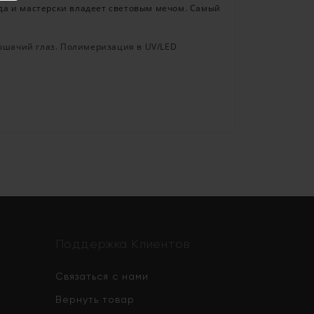
яда и мастерски владеет световым мечом. Самый
кошачий глаз. Полимеризация в UV/LED
Поддержка Клиентов
Связаться с нами
Вернуть товар