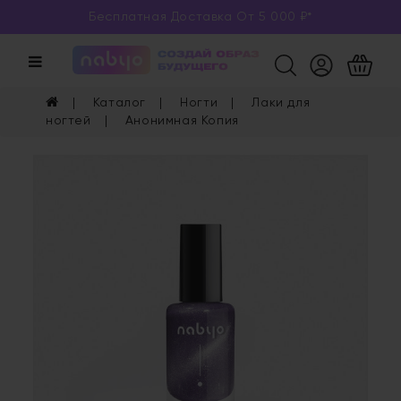
Бесплатная Доставка От 5 000 ₽*
Категории
Каталог
Каталог
Ногти
Лаки для
Глаза
ногтей
Анонимная Копия
Ногти
Губы
Уход
Арома
Мерч