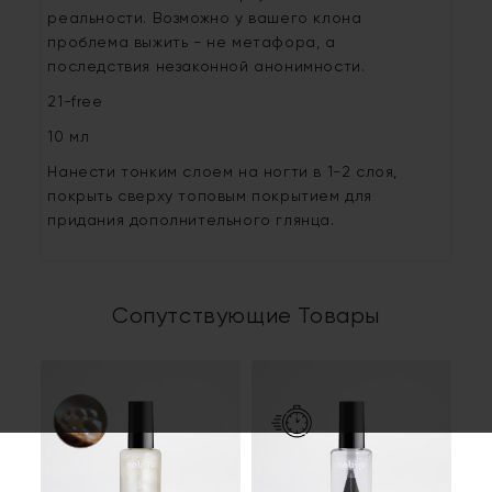
реальности. Возможно у вашего клона
проблема выжить - не метафора, а
последствия незаконной анонимности.
21-free
10 мл
Нанести тонким слоем на ногти в 1-2 слоя,
покрыть сверху топовым покрытием для
придания дополнительного глянца.
Сопутствующие Товары