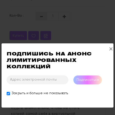
Кол-Во :
Купить
×
Отзывы: 0
Оставить Отзыв
ПОДПИШИСЬ НА АНОНС 
ЛИМИТИРОВАННЫХ 
КОЛЛЕКЦИЙ
Описание
Отзывы (0)
Подписаться
Нежный сиреневый лак с серебристым
Закрыть и больше не показывать
магнитным бликом.
Когда игра
предлагает эффект полного погружения,
будьте внимательны, чтобы не стать
копией самой себя в виртуальной