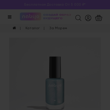
Бесплатная Доставка От 5 000 ₽*
Категории
Каталог
Каталог
За Морем
Глаза
Ногти
Губы
Уход
Арома
Мерч