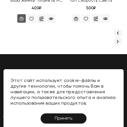
База Жемчуг планеты Мюл
Топ Скорость Света
Ба
400₽
500₽
Этот сайт использует cookie-файлы и
Контакты
другие технологии, чтобы помочь Вам в
навигации, а также для предоставления
Информация
лучшего пользовательского опыта и анализа
использования ваших продуктов.
Личный Кабинет
Поддержка Клиентов
Принять