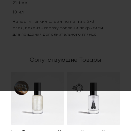
21-free
10 мл
Нанести тонким слоем на ногти в 2-3
слоя, покрыть сверху топовым покрытием
для придания дополнительного глянца.
Сопутствующие Товары