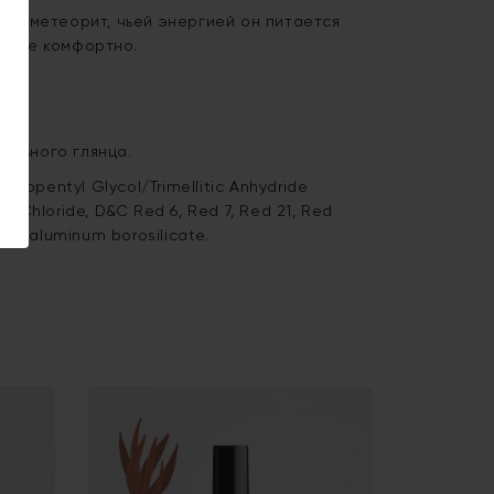
ает метеорит, чьей энергией он питается
более комфортно.
ельного глянца.
/ Neopentyl Glycol/Trimellitic Anhydride
 Chloride, D&C Red 6, Red 7, Red 21, Red
cium aluminum borosilicate.