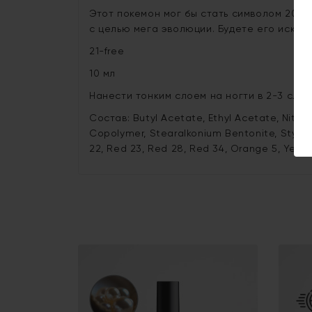
Этот покемон мог бы стать символом 2025 
с целью мега эволюции. Будете его искать
21-free
10 мл
Нанести тонким слоем на ногти в 2-3 слоя
Состав: Butyl Acetate, Ethyl Acetate, Nitroce
Copolymer, Stearalkonium Bentonite, Styre
22, Red 23, Red 28, Red 34, Orange 5, Yellow 