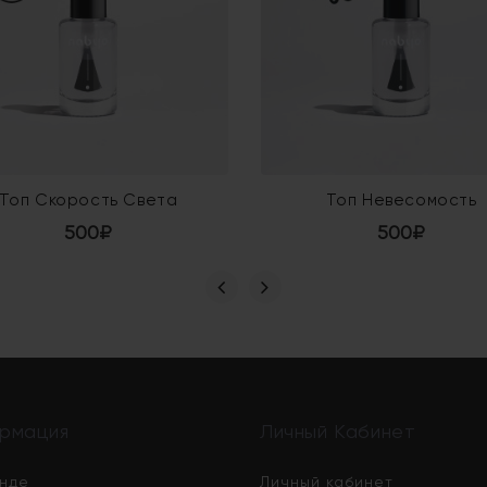
Топ Скорость Света
Топ Невесомость
500₽
500₽
рмация
Личный Кабинет
нде
Личный кабинет