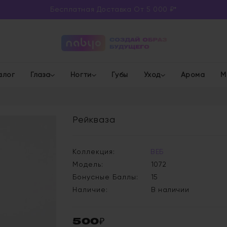
Бесплатная Доставка От 5 000 ₽*
алог
Глаза
Ногти
Губы
Уход
Арома
М
Рейкваза
Коллекция:
ВЕБ
Модель:
1072
Бонусные Баллы:
15
Наличие:
В наличии
500₽