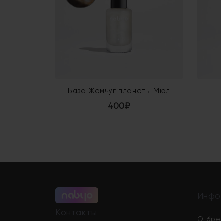
База Жемчуг планеты Мюл
400₽
Инфо
Контакты
О бре