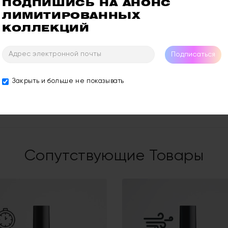
ПОДПИШИСЬ НА АНОНС 
за сходство с зеленой змеей. В полете, однако, он напомин
ЛИМИТИРОВАННЫХ 
 - посмотрите в озоновом слое, там он чувствует себя наи
КОЛЛЕКЦИЙ
Подписаться
, покрыть сверху топовым покрытием для придания дополнит
Закрыть и больше не показывать
llulose, Acetyl Tributyl Citrate, Isopropyl Alcohol, Adipic Acid
ne/Acrylates Copolymer +/- Mica, Aluminum Powder, Magnesium
7, Yellow 10, Yellow 11, Violet 2, Blue 1, Titanium Dioxide, Cal
Сопутствующие Товары