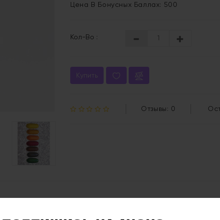
Цена В Бонусных Баллах: 500
Кол-Во :
Купить
Отзывы: 0
Ос