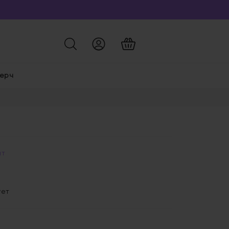
ерч
нт
ует