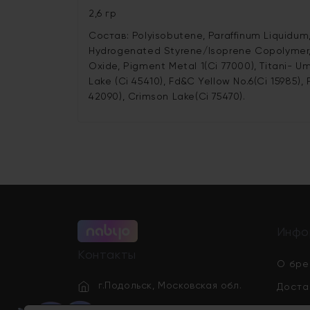
2,6 гр
Состав: Polyisobutene, Paraffinum Liquidum,
Hydrogenated Styrene/Isoprene Copolymer, Sil
Oxide, Pigment Metal 1(Ci 77000), Titani- Um 
Lake (Ci 45410), Fd&C Yellow No.6(Ci 15985),
42090), Crimson Lake(Ci 75470).
Инфо
Контакты
О бре
г.Подольск, Московская обл.
Доста