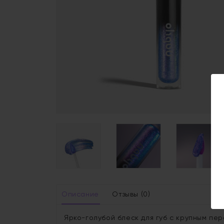
Описание
Отзывы (0)
Ярко-голубой блеск для губ с крупным п