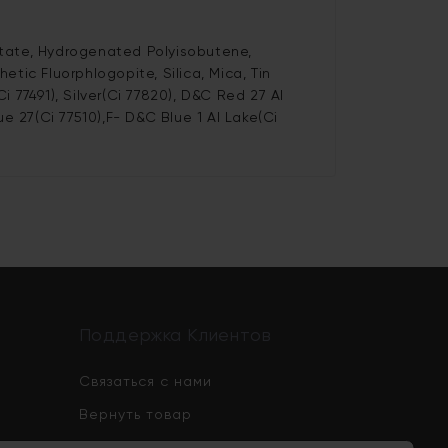
litate, Hydrogenated Polyisobutene,
tic Fluorphlogopite, Silica, Mica, Tin
i 77491), Silver(Ci 77820), D&C Red 27 Al
e 27(Ci 77510),F- D&C Blue 1 Al Lake(Ci
Поддержка Клиентов
Связаться с нами
Вернуть товар