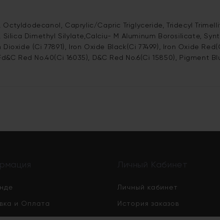
 Octyldodecanol, Caprylic/Capric Triglyceride, Tridecyl Trimel
ica Dimethyl Silylate,Calciu- M Aluminum Borosilicate, Synthe
Dioxide (Ci 77891), Iron Oxide Black(Ci 77499), Iron Oxide Red(C
 Fd&C Red No.40(Ci 16035), D&C Red No.6(Ci 15850), Pigment Blu
рмация
Личный Кабинет
нде
Личный кабинет
вка и Оплата
История заказов