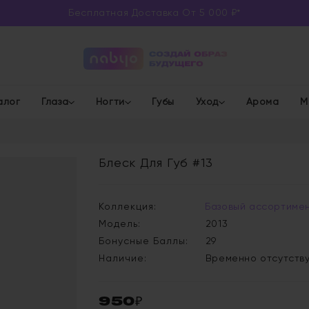
Бесплатная Доставка От 5 000 ₽*
алог
Глаза
Ногти
Губы
Уход
Арома
М
Блеск Для Губ #13
Коллекция:
Базовый ассортиме
Модель:
2013
Бонусные Баллы:
29
Наличие:
Временно отсутств
950₽