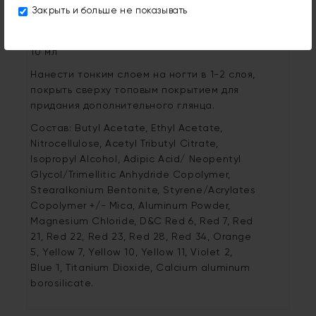
стабильности.
Закрыть и больше не показывать
21-free
10 мл
Нанести тонким слоем на ногти в 1-2 слоя,
покрыть сверху топовым покрытием для
придания дополнительного глянца.
Состав: Butyl Acetate, Ethyl Acetate,
Nitrocellulose, Acetyl Tributyl Citrate,
Isopropyl Alcohol, Adipic Acid/ Neopentyl
Glycol/Trimellitic Anhydride Copolymer,
Stearalkonium Bentonite, Styrene/Acrylates
Copolymer +/- Mica, Aluminum Powder,
Magnesium Chloride, D&C Red 6, Red 7, Red
21, Red 22, Red 23, Red 28, Red 34, Orange
5, Yellow 7, Yellow 10, Yellow 11, Violet 2,
Blue 1, Titanium Dioxide, Calcium aluminum
borosilicate.