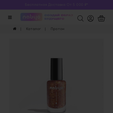
Бесплатная Доставка От 5 000 ₽*
Категории
Каталог
Каталог
Протон
Глаза
Ногти
Губы
Уход
Арома
Мерч