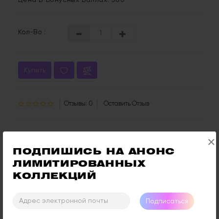
Цена В Бонусных Баллах: 500
Кол-Во :
Купить
Отзывы: 0
Оставить Отзыв
×
ПОДПИШИСЬ НА АНОНС 
Описание
Отзывы (0)
ЛИМИТИРОВАННЫХ 
КОЛЛЕКЦИЙ
Прозрачный лак с красной слюдой и
поталью.
Подписаться
Частица с положительным зарядом, символ
внутренней силы, притяжения и