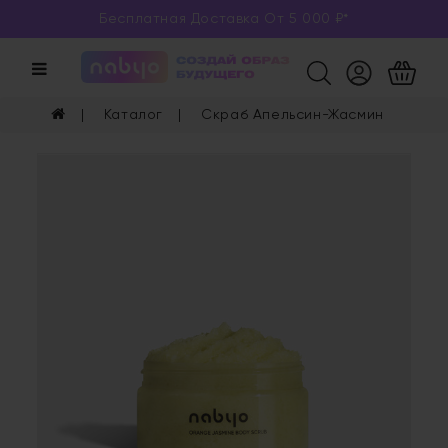
Бесплатная Доставка От 5 000 ₽*
Категории
Каталог
Каталог
Скраб Апельсин-Жасмин
Глаза
Ногти
Губы
Уход
Арома
Мерч