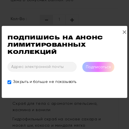
Цена В Бонусных Баллах: 500
Кол-Во :
×
ПОДПИШИСЬ НА АНОНС 
Купить
ЛИМИТИРОВАННЫХ 
КОЛЛЕКЦИЙ
Отзывы: 0
Оставить Отзыв
Подписаться
Закрыть и больше не показывать
Описание
Отзывы (0)
Скраб для тела с ароматом апельсина,
жасмина и ванили
Гидрофильный скраб на основе сахара и
масел ши, кокоса и миндаля мягко