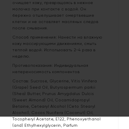
очищает кожу, превращаясь в нежное
молочко при контакте с водой. Он
бережно отшелушивает омертвевшие
клетки и не оставляет масляных следов
после смывания.
Способ применения: Нанести на влажную
кожу массирующими движениями, смыть
теплой водой. Использовать 2-4 раза в
неделю.
Противопоказания: Индивидуальная
непереносимость компонентов
Состав: Sucrose, Glycerine, Vitis Vinifera
(Grape) Seed Oil, Butyrospermum parkii
(Shea) Butter, Prunus Amygdalus Dulcis
(Sweet Almond) Oil, Cocamidopropyl
Betaine, Cetearyl Alcohol (Ceto Stearyl
Alcohol), Cocos Nucifera (Coconut) Oil,
Tocopheryl Acetate, Е122, Phenoxyethanol
(and) Ethylhexylglycerin, Parfum