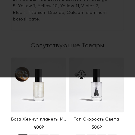
5, Yellow 7, Yellow 10, Yellow 11, Violet 2,
Blue 1, Titanium Dioxide, Calcium aluminum
borosilicate.
Сопутствующие Товары
База Жемчуг планеты Мюл
Топ Скорость Света
400₽
500₽