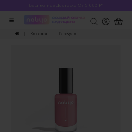
Бесплатная Доставка От 5 000 ₽*
Категории
Каталог
Каталог
Глобула
Глаза
Ногти
Губы
Уход
Арома
Мерч