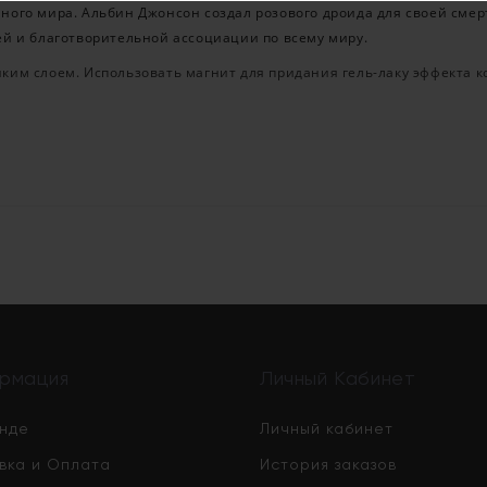
ого мира. Альбин Джонсон создал розового дроида для своей смерт
ей и благотворительной ассоциации по всему миру.
ким слоем. Использовать магнит для придания гель-лаку эффекта 
рмация
Личный Кабинет
нде
Личный кабинет
вка и Оплата
История заказов