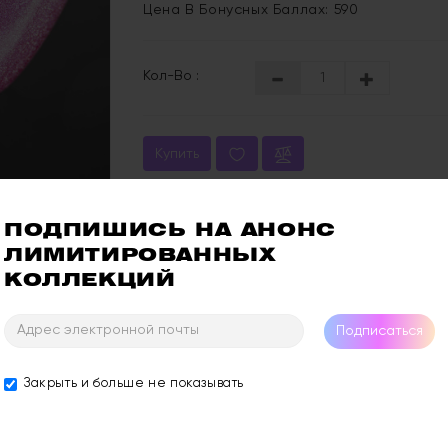
Цена В Бонусных Баллах: 590
Кол-Во :
Купить
Отзывы: 0
Ос
ПОДПИШИСЬ НА АНОНС 
ЛИМИТИРОВАННЫХ 
КОЛЛЕКЦИЙ
Подписаться
Закрыть и больше не показывать
тным эффектом "кошачий глаз". KT или Кэти - розовый дроид 501-г