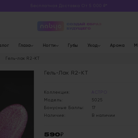
Бесплатная Доставка От 5 000 ₽*
алог
Глаза
Ногти
Губы
Уход
Арома
М
Гель-лак R2-KT
Гель-Лак R2-KT
Коллекция:
АСТРО
Модель:
5025
Бонусные Баллы:
17
Наличие:
В наличии
590₽