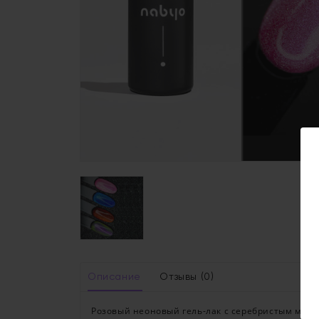
Описание
Отзывы (0)
Розовый неоновый гель-лак с серебристым магни