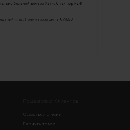
ельно больной дочери Кэти. С тех пор R2-KT
кошачий глаз. Полимеризация в UV/LED
Поддержка Клиентов
Связаться с нами
Вернуть товар