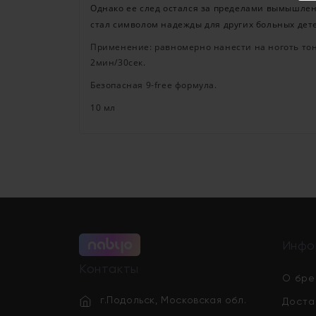
Однако ее след остался за пределами вымышленн
стал символом надежды для других больных дет
Применение: равномерно нанести на ноготь тон
2мин/30сек.
Безопасная 9-free формула.
10 мл
Инфо
Контакты
О бре
г.Подольск, Московская обл.
Доста