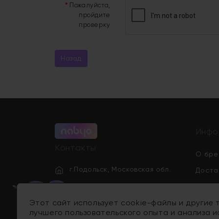
Пожалуйста,
пройдите
проверку
Назад
Инфо
Контакты
О бре
г.Подольск, Московская обл.
Доста
Польз
info@nabyo.ru
Этот сайт использует cookie-файлы и другие 
Полит
лучшего пользовательского опыта и анализа и