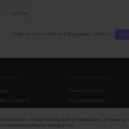
Я прочитал и согласен с
Доставка и Оплата
рмация
Личный Кабинет
нде
Личный кабинет
вка и Оплата
История заказов
овательское соглашение
Закладки
технологии, чтобы помочь Вам в навигации, а также д
ика конфиденциальности и
Рассылка
спользования ваших продуктов.