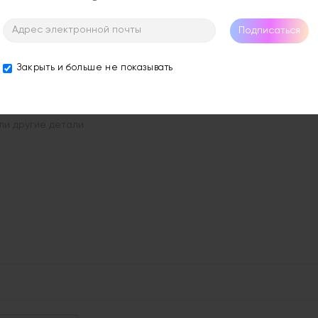
supply details
Подписаться
supply details
g Item
Закрыть и больше не показывать