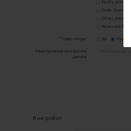
Faulty, please 
Order Error
Other, please 
Received Wron
Товар открыт
Да
Нет
Неисправные или другие
детали
Я не робот