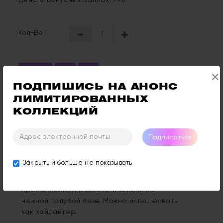
Цена В Бонусных Баллах: 790
Кол-Во :
Купить
×
ПОДПИШИСЬ НА АНОНС 
ЛИМИТИРОВАННЫХ 
Отзывы: 0
Оставить Отзыв
КОЛЛЕКЦИЙ
Подписаться
Описание
Отзывы (0)
Закрыть и больше не показывать
Яркий розовый экстра оттенок с
преломлением в золото и зелень на
нежной голубой базе. Можно использовать
как хайлайтер.