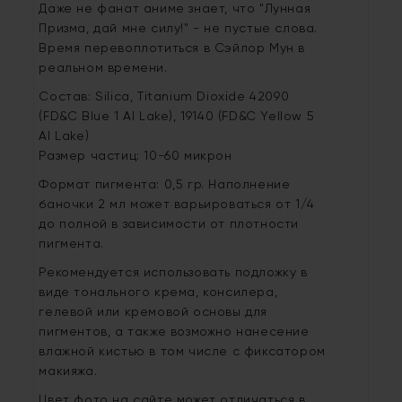
Даже не фанат аниме знает, что "Лунная
Призма, дай мне силу!" - не пустые слова.
Время перевоплотиться в Сэйлор Мун в
реальном времени.
Состав: Silica, Titanium Dioxide 42090
(FD&C Blue 1 Al Lake), 19140 (FD&C Yellow 5
Al Lake)
Размер частиц: 10-60 микрон
Формат пигмента: 0,5 гр. Наполнение
баночки 2 мл может варьироваться от 1/4
до полной в зависимости от плотности
пигмента.
Рекомендуется использовать подложку в
виде тонального крема, консилера,
гелевой или кремовой основы для
пигментов, а также возможно нанесение
влажной кистью в том числе с фиксатором
макияжа.
Цвет фото на сайте может отличаться в