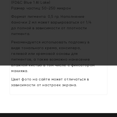
(FD&C Blue 1 Al Lake)
Размер частиц: 50-250 микрон
Формат пигмента: 0,5 гр. Наполнение
баночки 2 мл может варьироваться от 1/4
до полной в зависимости от плотности
пигмента.
Рекомендуется использовать подложку в
виде тонального крема, консилера,
гелевой или кремовой основы для
пигментов, а также возможно нанесение
влажной кистью в том числе с фиксатором
макияжа.
Цвет фото на сайте может отличаться в
зависимости от настроек экрана.