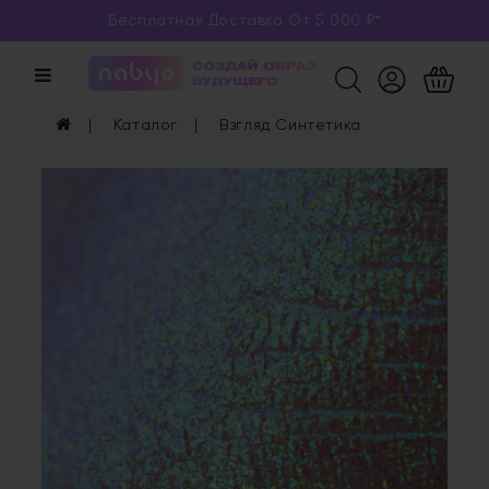
Бесплатная Доставка От 5 000 ₽*
Категории
Каталог
Каталог
Взгляд Синтетика
Глаза
Ногти
Губы
Уход
Арома
Мерч