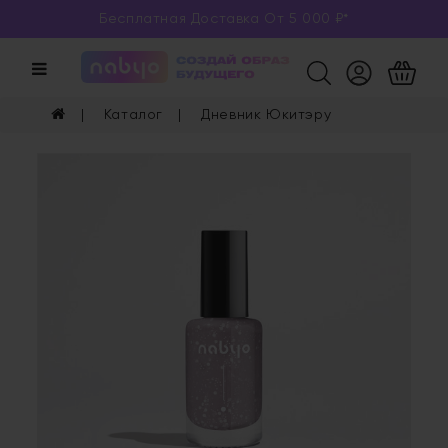
Бесплатная Доставка От 5 000 ₽*
Категории
Каталог
Каталог
Дневник Юкитэру
Глаза
Ногти
Губы
Уход
Арома
Мерч