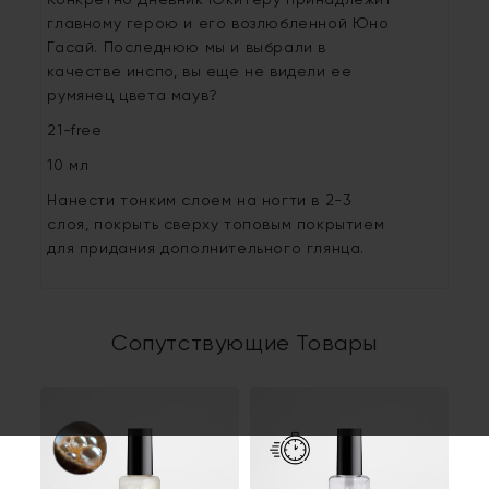
Конкретно Дневник Юкитеру принадлежит
главному герою и его возлюбленной Юно
Гасай. Последнюю мы и выбрали в
качестве инспо, вы еще не видели ее
румянец цвета маув?
21-free
10 мл
Нанести тонким слоем на ногти в 2-3
слоя, покрыть сверху топовым покрытием
для придания дополнительного глянца.
Сопутствующие Товары