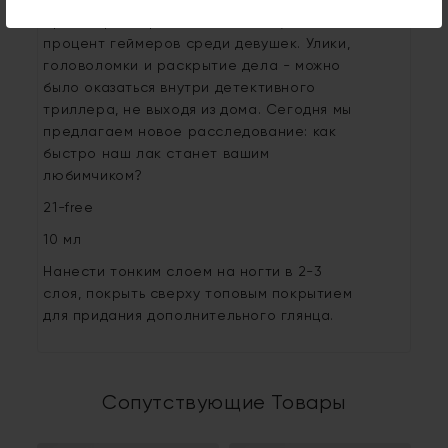
00-х прошла вместе с детективом Нэнси
Дрю. Серия игр количественно увеличила
процент геймеров среди девушек. Улики,
головоломки и раскрытие дела - можно
было оказаться внутри детективного
триллера, не выходя из дома. Сегодня мы
предлагаем новое расследование: как
быстро наш лак станет вашим
любимчиком?
21-free
10 мл
Нанести тонким слоем на ногти в 2-3
слоя, покрыть сверху топовым покрытием
для придания дополнительного глянца.
Сопутствующие Товары