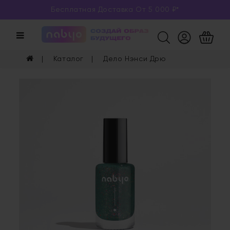
Бесплатная Доставка От 5 000 ₽*
Категории
Каталог
Каталог
Дело Нэнси Дрю
Глаза
Ногти
Губы
Уход
Арома
Мерч