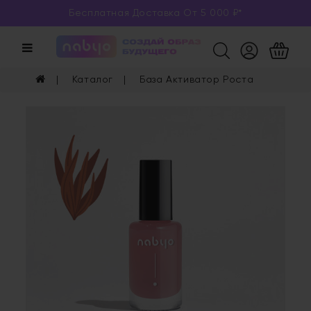
Бесплатная Доставка От 5 000 ₽*
Категории
Каталог
Каталог
База Активатор Роста
Глаза
Ногти
Губы
Уход
Арома
Мерч