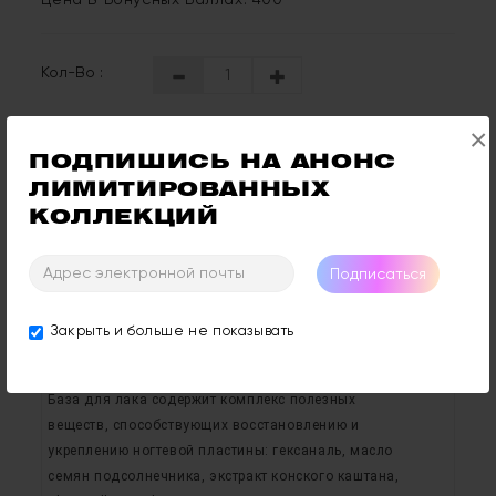
Цена В Бонусных Баллах: 400
Кол-Во :
×
Купить
ПОДПИШИСЬ НА АНОНС 
ЛИМИТИРОВАННЫХ 
КОЛЛЕКЦИЙ
Отзывы: 0
Оставить Отзыв
Подписаться
Закрыть и больше не показывать
Описание
Отзывы (0)
База для лака содержит комплекс полезных
веществ, способствующих восстановлению и
укреплению ногтевой пластины: гексаналь, масло
семян подсолнечника, экстракт конского каштана,