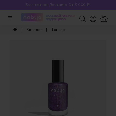
Бесплатная Доставка От 5 000 ₽*
Категории
Каталог
Каталог
Генгар
Глаза
Ногти
Губы
Уход
Арома
Мерч