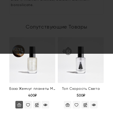
borosilicate.
Сопутствующие Товары
База Жемчуг планеты Мюл
Топ Скорость Света
400₽
500₽