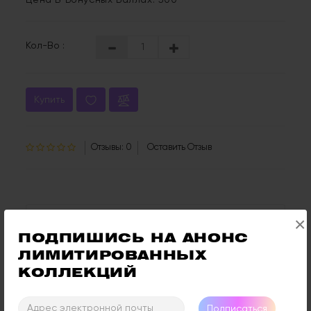
Цена В Бонусных Баллах: 500
Кол-Во :
Купить
Отзывы: 0
Оставить Отзыв
Описание
Отзывы (0)
×
ПОДПИШИСЬ НА АНОНС 
Ярко-фиолетовый голографик.
ЛИМИТИРОВАННЫХ 
Считается, что Генгар - это тень другого
КОЛЛЕКЦИЙ
покемона, и эта теория породила массу
фанатских историй и фантомных догадок.
Подписаться