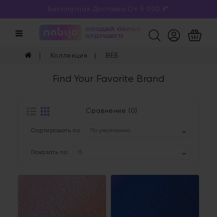
Бесплатная Доставка От 5 000 ₽*
Категории
Каталог
Коллекция
ВЕБ
Глаза
Find Your Favorite Brand
Ногти
Губы
Сравнение (0)
Сортировать по
Уход
Показать по
Арома
Мерч