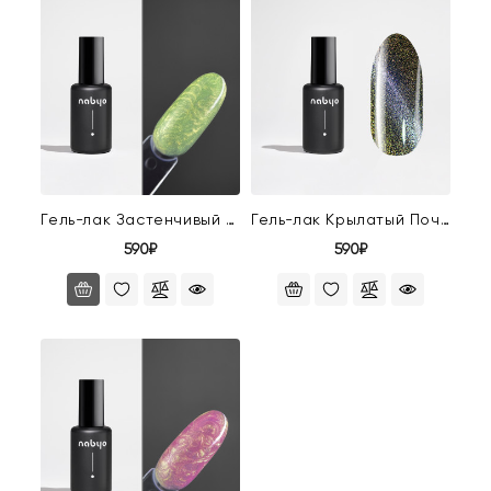
Гель-лак Застенчивый Крокер
Гель-лак Крылатый Почтальон
590₽
590₽